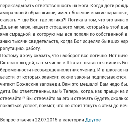
перекладывать ответственность на Бога. Когда дети рожд
аморальный образ жизни, имеет болезни всякие заразные,
сказать – где Бог, где логика?! Логика в том, что это вина 
Да, вина мира, нашего страшного мира, который в этой дыр
яме смрадной, в которую мы все попали по собственной в
знаю тысячи свидетельств, когда Бог исцелял бывших нар
репутацию, работу.
Поэтому я хочу сказать, что наоборот все логично. Нет нич
Сколько людей, в том числе в Штатах, пытаются винить Бог
беременности несовершеннолетних учениц. И в школах на
власти, от которых зависит, какие законы подписываются, 
читают Божеские заповеди. Вам это мешало! Вам надо было
дети. Вы ответственны, вы!» Теперь, когда, как прыщи на л
отвечайте!? Вы отвечайте за это и отвечать будете, скольк
покаяться успеет, поймет, что не стоит тянуть с этим до ве
Вопрос отвечен 22.07.2015 в категории
Другое