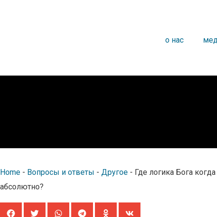
o нас
мед
Home
-
Вопросы и ответы
-
Другое
-
Где логика Бога когд
абсолютно?