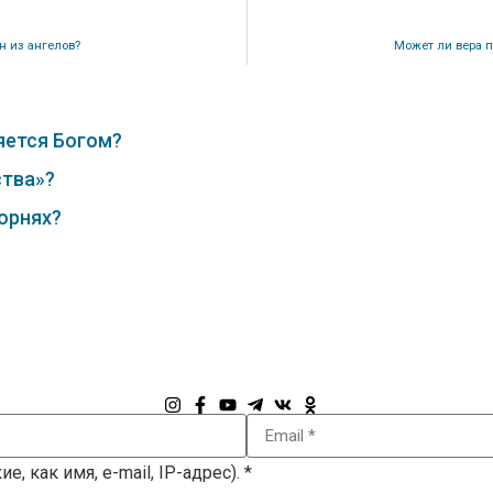
ин из ангелов?
Может ли вера 
яется Богом?
ства»?
орнях?
, как имя, e-mail, IP-адрес). *