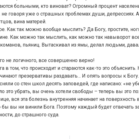
аются больными, кто виноват? Огромный процент населения
 не говоря уже о страшных проблемах души, депрессиях. А
отцов, вина матерей.
е. Как так можно вообще мыслить? Да Богу, простите, ноги
ине. Как можно так мыслить, как можно так навыворот все
команов, пьяниц. Вытаскивал из ямы, делал людьми, дава
его не логичного, все совершенно верно!
а в том, что происходит и стараются как-то это объяснить
чинают презервативы раздавать… И опять вопросы к Богу.
сняли со стен школ десять заповедей, где написано: «не у
 это убрать, вы очень хотели свободы – теперь вы это пож
ице, вся эта болезнь внутренняя начинает на поверхность в
о бы вы ни винили Бога. Поэтому каждый будет отвечать за 
чности, до страшного суда.