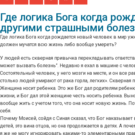
Где логика Бога когда рож
другими страшными болезн
Где логика Бога когда рождается новый человек в мир уж
должен мучатся всю жизнь либо вообще умереть?
У людей есть скверная привычка перекладывать ответствен
может вызвать болезнь”. Недавно я ехал в машине с челов
Состоятельный человек, у него мозги на месте, и он все р
столько людей умирают от рака горла, легких». Скверная 
Женщина носит ребенка. Это же Бог дал родителям ребенка
жизни, и Бог дал этой женщине честь носить ребенка. Выно
вообще жить с учетом того, что она носит новую жизнь. П
себя.
Почему Моисей, сойдя с Синая сказал, что Бог наказывает в
детей, это вина отцов, но она продолжается в детях. А поч
я же не могу игнорировать какими-то элементарными прави