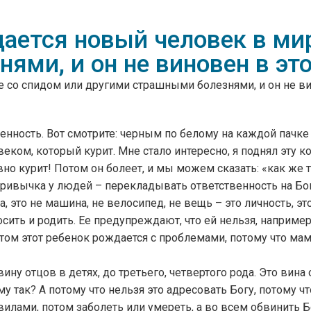
дается новый человек в ми
ями, и он не виновен в эт
е со спидом или другими страшными болезнями, и он не ви
ность. Вот смотрите: черным по белому на каждой пачке с
еком, который курит. Мне стало интересно, я поднял эту 
авно курит! Потом он болеет, и мы можем сказать: «как же 
привычка у людей – перекладывать ответственность на Бога
, это не машина, не велосипед, не вещь – это личность, 
сить и родить. Ее предупреждают, что ей нельзя, например,
отом этот ребенок рождается с проблемами, потому что мам
ину отцов в детях, до третьего, четвертого рода. Это вина
ему так? А потому что нельзя это адресовать Богу, потому 
лами, потом заболеть или умереть, а во всем обвинить Бо