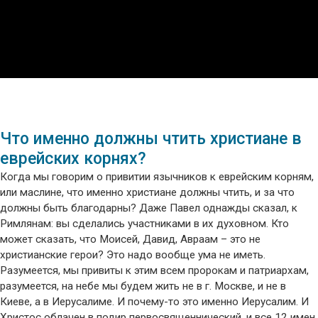
Что именно должны чтить христиане в
еврейских корнях?
Когда мы говорим о привитии язычников к еврейским корням,
или маслине, что именно христиане должны чтить, и за что
должны быть благодарны? Даже Павел однажды сказал, к
Римлянам: вы сделались участниками в их
духовном
. Кто
может сказать, что Моисей, Давид, Авраам – это не
христианские герои? Это надо вообще ума не иметь.
Разумеется, мы привиты к этим всем пророкам и патриархам,
разумеется, на небе мы будем жить не в г. Москве, и не в
Киеве, а в Иерусалиме. И почему-то это именно Иерусалим. И
Христос облачен в
подир
первосвященнический, и все 12 имен