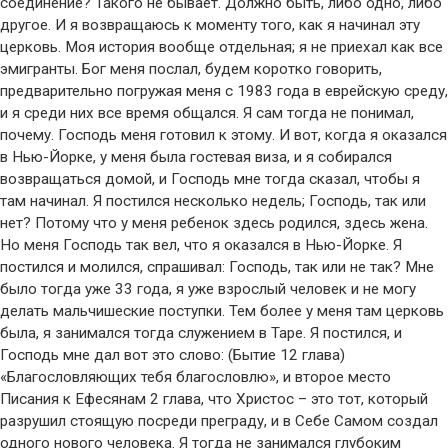
соединение? Такого не бывает. Должно быть, либо одно, либо
другое. И я возвращаюсь к моменту того, как я начинал эту
церковь. Моя история вообще отдельная; я не приехал как все
эмигранты. Бог меня послал, будем коротко говорить,
предварительно погружая меня с 1983 года в еврейскую среду,
и я среди них все время общался. Я сам тогда не понимал,
почему. Господь меня готовил к этому. И вот, когда я оказался
в Нью-Йорке, у меня была гостевая виза, и я собирался
возвращаться домой, и Господь мне тогда сказал, чтобы я
там начинал. Я постился несколько недель; Господь, так или
нет? Потому что у меня ребенок здесь родился, здесь жена.
Но меня Господь так вел, что я оказался в Нью-Йорке. Я
постился и молился, спрашивал: Господь, так или не так? Мне
было тогда уже 33 года, я уже взрослый человек и не могу
делать мальчишеские поступки. Тем более у меня там церковь
была, я занимался тогда служением в Таре. Я постился, и
Господь мне дал вот это слово: (Бытие 12 глава)
«Благословляющих тебя благословлю», и второе место
Писания к Ефесянам 2 глава, что Христос – это тот, который
разрушил стоящую посреди преграду, и в Себе Самом создал
одного нового человека. Я тогда не занимался глубоким