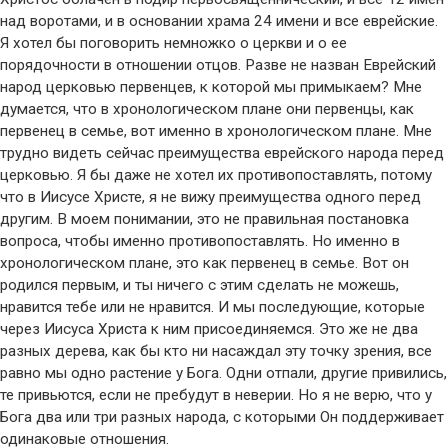
над воротами, и в основании храма 24 имени и все еврейские.
Я хотел бы поговорить немножко о церкви
и о ее
порядочности в отношении отцов. Разве не назван Еврейский
народ церковью первенцев, к которой мы примыкаем? Мне
думается, что в хронологическом плане они первенцы, как
первенец в семье, вот именно в хронологическом плане. Мне
трудно видеть сейчас преимущества еврейского народа перед
церковью. Я бы даже не хотел их противопоставлять, потому
что в Иисусе Христе, я не вижу преимущества одного перед
другим. В моем понимании, это не правильная постановка
вопроса, чтобы именно противопоставлять. Но именно в
хронологическом плане, это как первенец в семье. Вот он
родился первым, и ты ничего с этим сделать не можешь,
нравится тебе или не нравится. И мы последующие, которые
через Иисуса Христа к ним присоединяемся. Это же не два
разных дерева, как бы кто ни насаждал эту точку зрения, все
равно мы одно растение у Бога. Одни отпали, другие привились,
те привьются, если не
пребудут
в неверии. Но я не верю, что у
Бога два или три разных народа, с
которыми
Он поддерживает
одинаковые отношения.