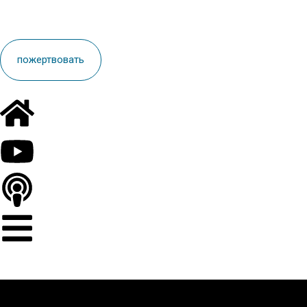
пoжертвовать