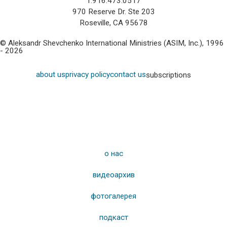
1.916.473.0517
970 Reserve Dr. Ste 203
Roseville, CA 95678
© Aleksandr Shevchenko International Ministries (ASIM, Inc.), 1996
- 2026
about us
privacy policy
contact us
subscriptions
о нас
видеоархив
фотогалерея
подкаст