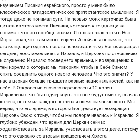
изучением Писания еврейского, просто у меня было
классическое пятидесятническое протестантское мышление. Я
тогда даже не понимал сути. На первых моих карточках была
цитата из этого места Писания, которого я тогда еще не
понимал, что это вообще значит. Я только знал что я в Нью-
Йорке, знал, что там много евреев. А сейчас я понимаю, что
это концепция одного нового человека, к чему Бог возвращает
сегодня, восстанавливая, и Израиль, и Церковь по отношению
к служению Израилю последнего времени, к возвращению к
тем корням о которых мы говорили, чтобы в Себе Самом
опять соединить одного нового человека. Что это значит? У
нас в церкви больше тридцати разных национальностей, как на
небе. В Откровении сначала перечислены 12 колен
Израилевых, чтобы подчеркнуть, что все будут вместе; сначала
колена, потом из каждого колена и племени языческого. Мы
верим, что это время, в котором Бог действует возвращая
Церковь Свою к тому, чтобы мы поворачивались к Израилю. Я
глубоко убежден, что время для Церкви сейчас
ходатайствовать за Израиль, участвовать в этом деле, потому
что это связано со вторым пришествием Христа.