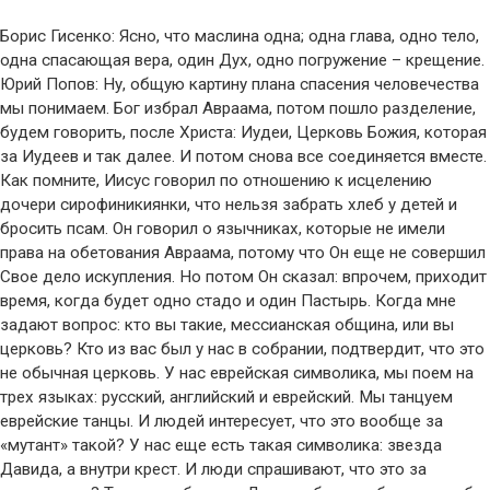
Борис Гисенко: Ясно, что маслина одна; одна глава, одно тело,
одна спасающая вера, один Дух, одно погружение – крещение.
Юрий Попов: Ну, общую картину плана спасения человечества
мы понимаем. Бог избрал Авраама, потом пошло разделение,
будем говорить, после Христа: Иудеи, Церковь Божия, которая
за Иудеев и так далее. И потом снова все соединяется вместе.
Как помните, Иисус говорил по отношению к исцелению
дочери сирофиникиянки, что нельзя забрать хлеб у детей и
бросить псам. Он говорил о язычниках, которые не имели
права на обетования Авраама, потому что Он еще не совершил
Свое дело искупления. Но потом Он сказал: впрочем, приходит
время, когда будет одно стадо и один Пастырь. Когда мне
задают вопрос: кто вы такие, мессианская община, или вы
церковь? Кто из вас был у нас в собрании, подтвердит, что это
не обычная церковь. У нас еврейская символика, мы поем на
трех языках: русский, английский и еврейский. Мы танцуем
еврейские танцы. И людей интересует, что это вообще за
«мутант» такой? У нас еще есть такая символика: звезда
Давида, а внутри крест. И люди спрашивают, что это за