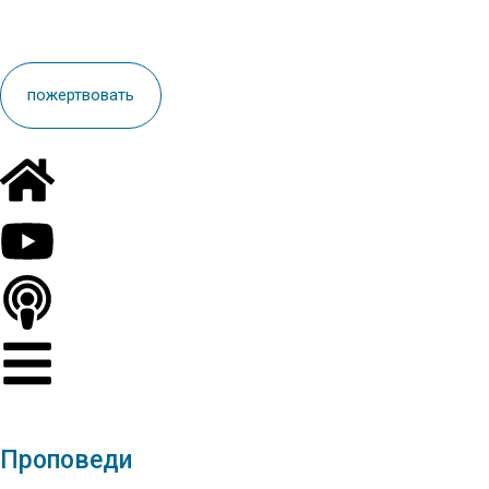
пoжертвовать
Проповеди