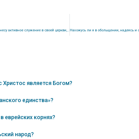
Должна ли я, как жена, ходить в церковь мужа, если я несу активное служение в своей церкви, в которую ходила еще до свадьбы?
с Христос является Богом?
анского единства»?
в еврейских корнях?
ьский народ?