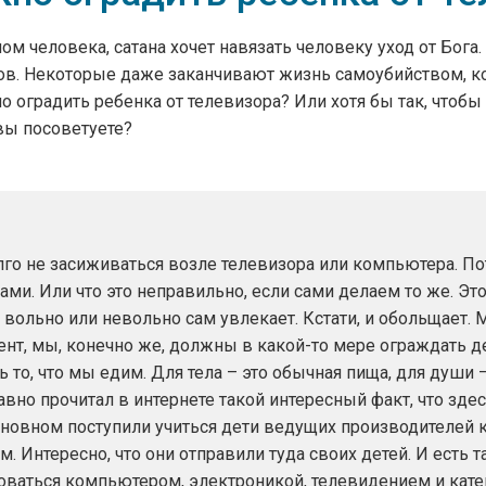
м человека, сатана хочет навязать человеку уход от Бога. 
в. Некоторые даже заканчивают жизнь самоубийством, ког
 оградить ребенка от телевизора? Или хотя бы так, чтобы
вы посоветуете?
го не засиживаться возле телевизора или компьютера. По
ами. Или что это неправильно, если сами делаем то же. Это
н вольно или невольно сам увлекает. Кстати, и обольщает.
нт, мы, конечно же, должны в какой-то мере ограждать де
ь то, что мы едим. Для тела – это обычная пища, для души
авно прочитал в интернете такой интересный факт, что зд
 основном поступили учиться дети ведущих производителе
. Интересно, что они отправили туда своих детей. И есть т
ваться компьютером, электроникой, телевидением и кат