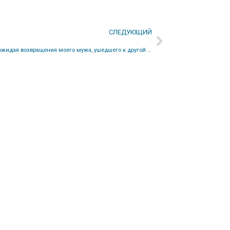
СЛЕДУЮЩИЙ
Нахожусь ли я в обольщении, надеясь и ожидая возвращения моего мужа, ушедшего к другой женщине после многих лет брака?