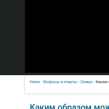
Home
-
Вопросы и ответы
-
Семья
-
Kаким 
Kаким образом мож