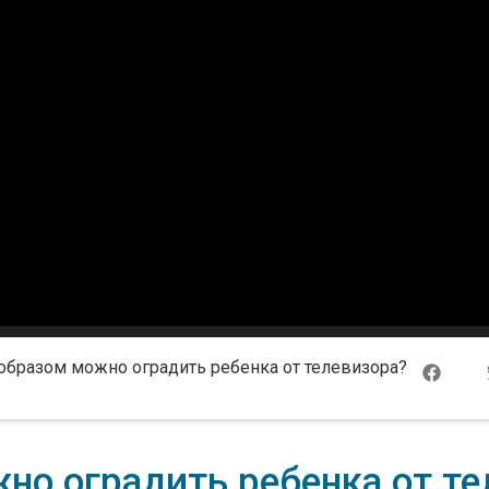
образом можно оградить ребенка от телевизора?
но оградить ребенка от те