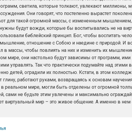
 программ, светила, которые толкают, увлекают миллионы, 
рассуждения. Они говорят, что постепенно вырастет поколе
 вот для такой огромной массы, с измененным мышление
 нужны будут вожди, которые бы воспитывались не на вир
пользовали библейский принцип. Бог, чтобы воспитать чел
 мышление, отношение с Собою и наедине с природой. И в
л в массы, чтобы повлиять на них и изменить их мышление
ном мире, они настолько будут зависимы от программ, им
ми управлять. Так что практически подумайте над этими
нно детей, оградили их полностью. Кстати, в этом коллед
 глину, работают руками, возвращаясь к основам научения,
 в реальном мире, могли быть отделены от огромной толпы
ей, сами не будьте этим увлечены и максимально ограждай
ет виртуальный мир – это живое общение. А именно в нем
мья