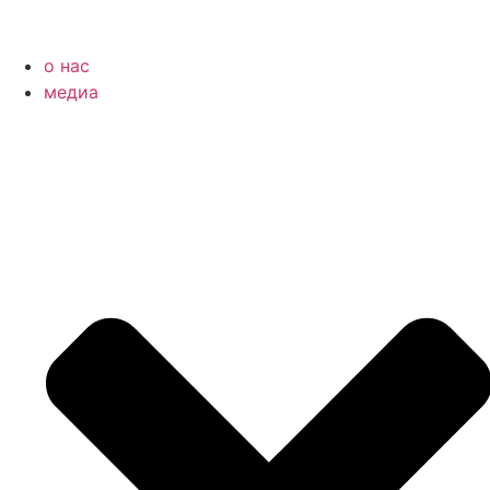
Перейти
к
содержимому
o нас
медиа