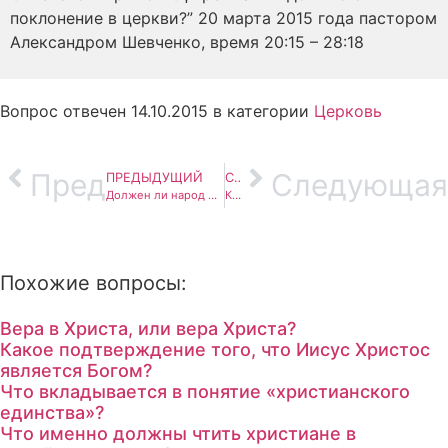
поклонение в церкви?” 20 марта 2015 года пастором
Александром Шевченко, время 20:15 – 28:18
Вопрос отвечен 14.10.2015 в категории
Церковь
Пред
Следующая
ПРЕДЫДУЩИЙ
СЛЕДУЮЩИЙ
Должен ли народ Украины, и христиане в том числе, искать грех, за который пришел Божий суд на Украину в виде войны?
Как мне исполнить призвание Бога служить прославлением, если в церкви уделяется больше внимания евангелизации?
Похожие вопросы:
Вера в Христа, или вера Христа?
Какое подтверждение того, что Иисус Христос
является Богом?
Что вкладывается в понятие «христианского
единства»?
Что именно должны чтить христиане в