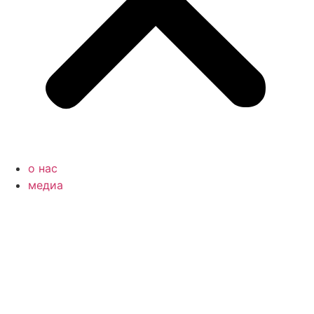
o нас
медиа