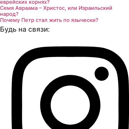
еврейских корнях?
Семя Авраама – Христос, или Израильский
народ?
Почему Петр стал жить по язычески?
Будь на связи: