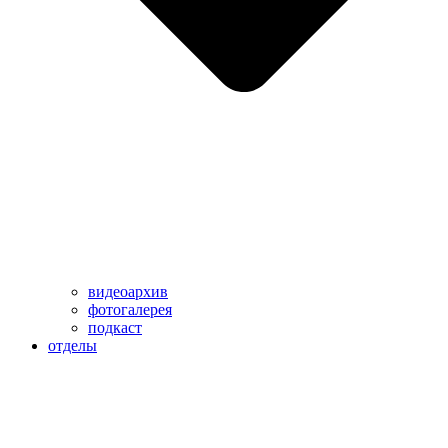
видеоархив
фотогалерея
подкаст
отделы