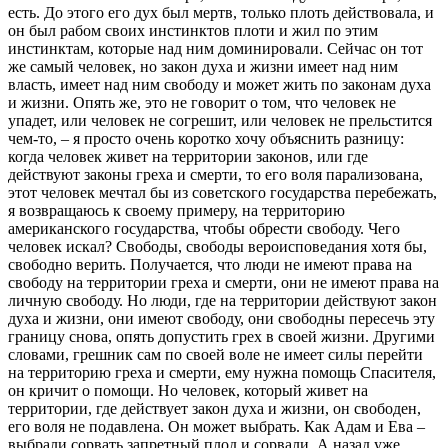
есть. До этого его дух был мертв, только плоть действовала, и
он был рабом своих инстинктов плоти и жил по этим
инстинктам, которые над ним доминировали. Сейчас он тот
же самый человек, но закон духа и жизни имеет над ним
власть, имеет над ним свободу и может жить по законам духа
и жизни. Опять же, это не говорит о том, что человек не
упадет, или человек не согрешит, или человек не прельстится
чем-то, – я просто очень коротко хочу объяснить разницу:
когда человек живет на территории законов, или где
действуют законы греха и смерти, то его воля парализована,
этот человек мечтал бы из советского государства перебежать,
я возвращаюсь к своему примеру, на территорию
американского государства, чтобы обрести свободу. Чего
человек искал? Свободы, свободы вероисповедания хотя бы,
свободно верить. Получается, что люди не имеют права на
свободу на территории греха и смерти, они не имеют права на
личную свободу. Но люди, где на территории действуют закон
духа и жизни, они имеют свободу, они свободны пересечь эту
границу снова, опять допустить грех в своей жизни. Другими
словами, грешник сам по своей воле не имеет силы перейти
на территорию греха и смерти, ему нужна помощь Спасителя,
он кричит о помощи. Но человек, который живет на
территории, где действует закон духа и жизни, он свободен,
его воля не подавлена. Он может выбрать. Как Адам и Ева –
выбрали сорвать запретный плод и сорвали. А назад уже