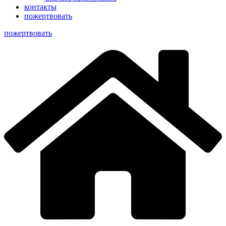
контакты
пожертвовать
пoжертвовать