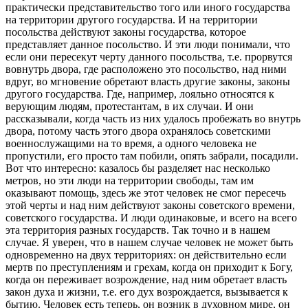
практически представительство того или иного государства
на территории другого государства. И на территории
посольства действуют законы государства, которое
представляет данное посольство. И эти люди понимали, что
если они пересекут черту данного посольства, т.е. прорвутся
вовнутрь двора, где расположено это посольство, над ними
вдруг, во мгновение обретают власть другие законы, законы
другого государства. Где, например, лояльно относятся к
верующим людям, протестантам, в их случаи. И они
рассказывали, когда часть из них удалось пробежать во внутрь
двора, потому часть этого двора охранялось советскими
военнослужащими на то время, а одного человека не
пропустили, его просто там побили, опять забрали, посадили.
Вот что интересно: казалось бы разделяет нас несколько
метров, но эти люди на территории свободы, там им
оказывают помощь, здесь же этот человек не смог пересечь
этой черты и над ним действуют законы советского времени,
советского государства. И люди одинаковые, и всего на всего
эта территория разных государств. Так точно и в нашем
случае. Я уверен, что в нашем случае человек не может быть
одновременно на двух территориях: он действительно если
мертв по преступлениям и грехам, когда он приходит к Богу,
когда он переживает возрождение, над ним обретает власть
закон духа и жизни, т.е. его дух возрождается, вызывается к
бытию. Человек есть теперь, он возник в духовном мире, он