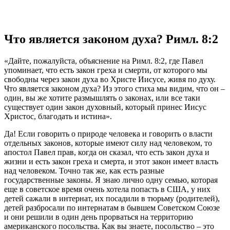
Что является законом духа? Римл. 8:2
«Дайте, пожалуйста, объяснение на Римл. 8:2, где Павел
упоминает, что есть закон греха и смерти, от которого мы
свободны через закон духа во Христе Иисусе, живя по духу.
Что является законом духа? Из этого стиха мы видим, что он –
один, вы же хотите размышлять о законах, или все таки
существует один закон духовный, который принес Иисус
Христос, благодать и истина».
Да! Если говорить о природе человека и говорить о власти
отдельных законов, которые имеют силу над человеком, то
апостол Павел прав, когда он сказал, что есть закон духа и
жизни и есть закон греха и смерта, и этот закон имеет власть
над человеком. Точно так же, как есть разные
государственные законы. Я знаю лично одну семью, которая
еще в советское время очень хотела попасть в США, у них
детей сажали в интернат, их посадили в тюрьму (родителей),
детей разбросали по интернатам в бывшем Советском Союзе
и они решили в один день прорваться на территорию
американского посольства. Как вы знаете, посольство – это