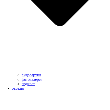
видеоархив
фотогалерея
подкаст
отделы