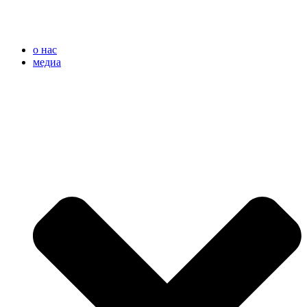
o нас
медиа