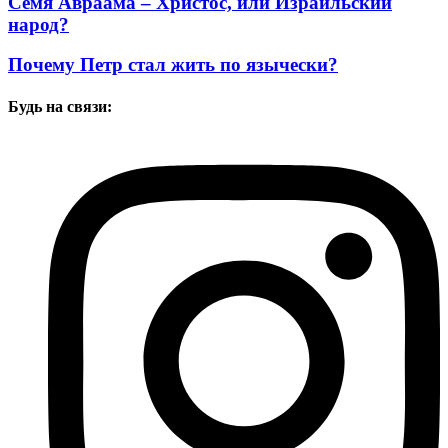
Семя Авраама – Христос, или Израильский
народ?
Почему Петр стал жить по язычески?
Будь на связи: