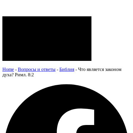
Home
-
Вопросы и ответы
-
Библия
-
Что является законом
духа? Римл. 8:2