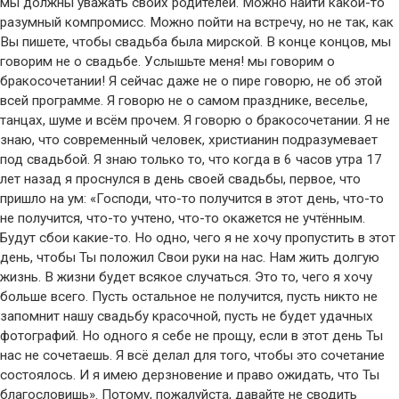
мы должны уважать своих родителей. Можно найти какой-то
разумный компромисс. Можно пойти на встречу, но не так, как
Вы пишете, чтобы свадьба была мирской. В конце концов, мы
говорим не о свадьбе. Услышьте меня! мы говорим о
бракосочетании! Я сейчас даже не о пире говорю, не об этой
всей программе. Я говорю не о самом празднике, веселье,
танцах, шуме и всём прочем. Я говорю о бракосочетании. Я не
знаю, что современный человек, христианин подразумевает
под свадьбой. Я знаю только то, что когда в 6 часов утра 17
лет назад я проснулся в день своей свадьбы, первое, что
пришло на ум: «Господи, что-то получится в этот день, что-то
не получится, что-то учтено, что-то окажется не учтённым.
Будут сбои какие-то. Но одно, чего я не хочу пропустить в этот
день, чтобы Ты положил Свои руки на нас. Нам жить долгую
жизнь. В жизни будет всякое случаться. Это то, чего я хочу
больше всего. Пусть остальное не получится, пусть никто не
запомнит нашу свадьбу красочной, пусть не будет удачных
фотографий. Но одного я себе не прощу, если в этот день Ты
нас не сочетаешь. Я всё делал для того, чтобы это сочетание
состоялось. И я имею дерзновение и право ожидать, что Ты
благословишь». Потому, пожалуйста, давайте не сводить