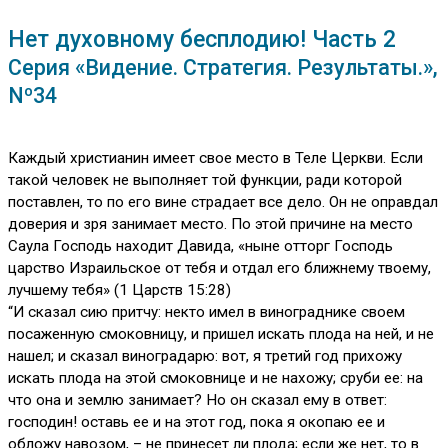
Нет духовному бесплодию! Часть 2
Серия «Видение. Стратегия. Результаты.»,
Nº34
Каждый христианин имеет свое место в Теле Церкви. Если
такой человек не выполняет той функции, ради которой
поставлен, то по его вине страдает все дело. Он не оправдал
доверия и зря занимает место. По этой причине на место
Саула Господь находит Давида, «ныне отторг Господь
царство Израильское от тебя и отдал его ближнему твоему,
лучшему тебя» (1 Царств 15:28)
“И сказал сию притчу: некто имел в винограднике своем
посаженную смоковницу, и пришел искать плода на ней, и не
нашел; и сказал виноградарю: вот, я третий год прихожу
искать плода на этой смоковнице и не нахожу; сруби ее: на
что она и землю занимает? Но он сказал ему в ответ:
господин! оставь ее и на этот год, пока я окопаю ее и
обложу навозом, – не принесет ли плода; если же нет, то в