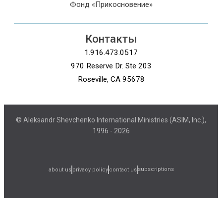
Фонд «Прикосновение»
Контакты
1.916.473.0517
970 Reserve Dr. Ste 203
Roseville, CA 95678
© Aleksandr Shevchenko International Ministries (ASIM, Inc.),
1996 - 2026
subscriptions
about us
privacy policy
contact us