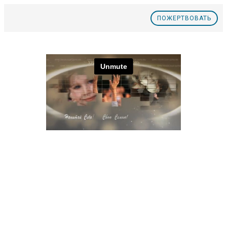
ПOЖЕРТВОВАТЬ
Nº34 Нет духовному бесплодию! Часть 1
Nº33 Титулы и награды Церкви Часть 2