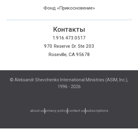
Фонд «Прикосновение»
Контакты
1.916.473.0517
970 Reserve Dr. Ste 203
Roseville, CA 95678
© Aleksandr Shevchenko International Ministries (ASIM, Inc.),
1996 - 2026
subscriptions
about us
privacy policy
contact us