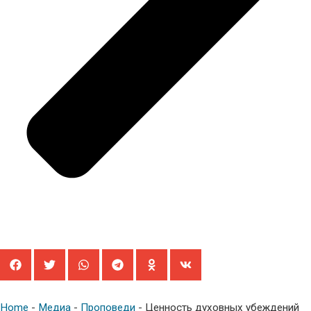
Home
-
Медиа
-
Проповеди
-
Ценность духовных убеждений