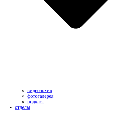
видеоархив
фотогалерея
подкаст
отделы