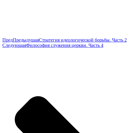
Пред
Предыдущая
Стратегия идеологической борьбы. Часть 2
Следующая
Философия служения церкви. Часть 4