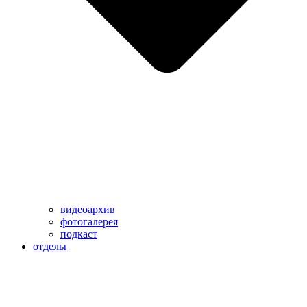
видеоархив
фотогалерея
подкаст
отделы