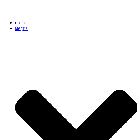
o нас
медиа