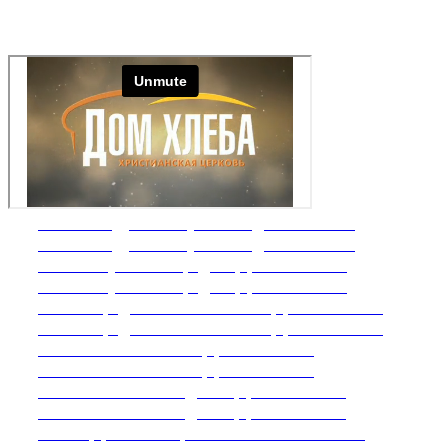
Nº34 Нет духовному бесплодию! Часть 2
Nº34 Нет духовному бесплодию! Часть 1
Nº33 Титулы и награды Церкви Часть 2
Nº33 Титулы и награды Церкви Часть 1
Nº32 Определение и миссия Церкви Часть 2
Nº32 Определение и миссия Церкви Часть 1
Nº31 Власть и сила Церкви Часть 2
Nº31 Власть и сила Церкви Часть 1
Nº30 Глобальная задача Церкви Часть 2
Nº30 Глобальная задача Церкви Часть 1
Nº29 Церковь с перспективы Бога Часть 2