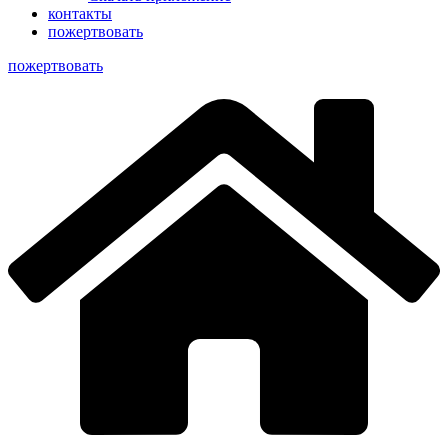
контакты
пожертвовать
пoжертвовать