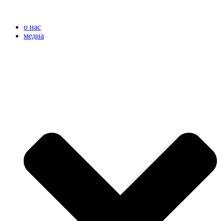
o нас
медиа