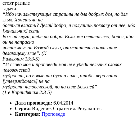
стоят разные
задачи.
“Ибо начальствующие страшны не для добрых дел, но для
злых. Хочешь ли не
бояться власти? Делай добро, и получишь похвалу от нее, ибо
[начальник] есть
Божий слуга, тебе на добро. Если же делаешь зло, бойся, ибо
он не напрасно
носит меч: он Божий слуга, отмститель в наказание
делающему злое”. (К
Римлянам 13:3-5)
“И слово мое и проповедь моя не в убедительных словах
человеческой
мудрости, но в явлении духа и силы, чтобы вера ваша
[утверждалась] не на
мудрости человеческой, но на силе Божией”
(1-е Коринфянам 2:3-5)
Дата проповеди:
6.04.2014
Серия:
Видение. Стратегия. Результаты.
Категория:
Проповеди