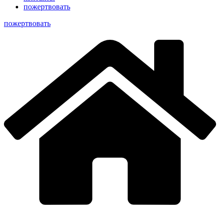
пожертвовать
пoжертвовать