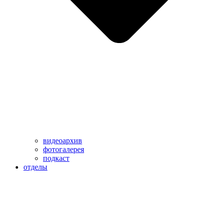
видеоархив
фотогалерея
подкаст
отделы