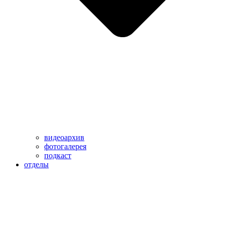
видеоархив
фотогалерея
подкаст
отделы