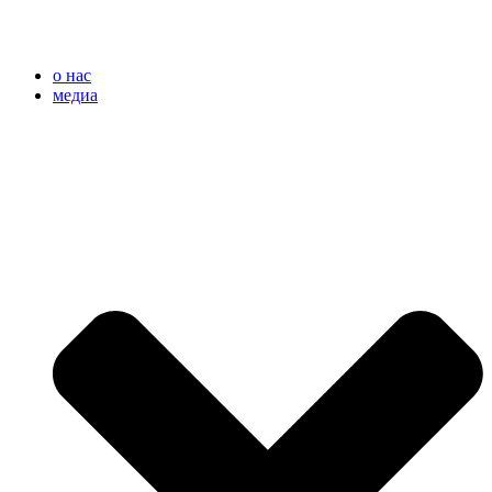
Перейти
к
содержимому
o нас
медиа