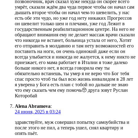
позвоночник, врач сказал хуже некуда он скорее всего
умрёт, сказали ждём два чуда первое чтобы он начал сам
дышать второе чтобы он начал чем-то шевелить, у нас
есть обе эти чудо, но уже год нету никаких Прогрессов
он шевелит только шеи и плечами, уже год Лежит в
государственным реабилитационном центре. На него не
обращают внимания ему не делает массаж врачи сказали
что никогда не встанет, больница устала от него, Хотят
его отправить в молдавию и там нету возможностей его
поставить на ноги, он очень одинокий даже если он
всегда улыбается и никогда не жалуется, к нему никто не
приезжает, его мама работает в Италии я тоже далеко
больше никого нет, я всегда говорила ему ты
обязательно встанешь, ты умер я не верю что Бог тебя
спас просто чтоб ты был всю жизнь инвалидом в 28 лет
я уверена у Бога есть план с тобой но дальше не знаю
что ему сказать чем ему помочь🥺 друга зовут Руслан
Которобай
Alena Abramova
:
24 июня, 2025 в 03:24
здравствуйте, муж совершил попытку самоубийства и
после этого не пил, а теперь ушел, снял квартиру и
опять пьёт.