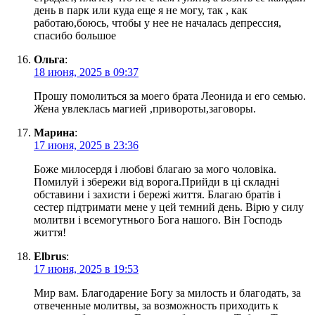
день в парк или куда еще я не могу, так , как
работаю,боюсь, чтобы у нее не началась депрессия,
спасибо большое
Ольга
:
18 июня, 2025 в 09:37
Прошу помолиться за моего брата Леонида и его семью.
Жена увлеклась магией ,привороты,заговоры.
Марина
:
17 июня, 2025 в 23:36
Боже милосердя і любові благаю за мого чоловіка.
Помилуй і збережи від ворога.Прийди в ці складні
обставини і захисти і бережі життя. Благаю братів і
сестер підтримати мене у цей темний день. Вірю у силу
молитви і всемогутнього Бога нашого. Він Господь
життя!
Elbrus
:
17 июня, 2025 в 19:53
Мир вам. Благодарение Богу за милость и благодать, за
отвеченные молитвы, за возможность приходить к