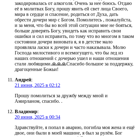
закодировалась от алкоголя. Очень за нее боюсь. Отдаю
её в молитвах Богу, прошу явить ей свет лица Своего,
мира в сердце и спасение, родиться от Духа, дать
обрести дочери мир с Богом. Помолитесь , пожалуйста,
и за меня, что бы во всей этой ситуации мне не бояться,
больше доверять Богу, увидеть как исправить свои
ошибки и сил исправить, по тому что во многом в таком
состоянии дочери виновата я, я в детстве мало
проявляла ласки к дочери и часто наказывала. Молю
Господа милостивого и всемогущего, что бы лед из
наших отношений с дочерью ушел и наши отношения
стали любящими.🙏🙏🙏Спасибо большое за поддержку,
драгоценные Божьи!
Андрей
:
21 июня, 2025 в 02:12
Прошу помолиться за дружбу между мной и
Амирланом, спасибо. .
Владимир
:
20 июня, 2025 в 00:34
Здравствуйте, я попал в аварию, погибла моя жена и ещё
двое, они были в моей машине, я был за рулём. Бог