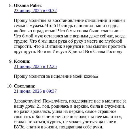
Oksana Paliei
:
23 июня, 2025 в 00:32
Прошу молитвы за восстановление отношений и нашей
семьи с мужем. Что б Господь наполнил наши сердца
любовью и радостью! Что б мы снова были счастливы.
Что б мой муж оставался мне верным даже сейчас, когда
трудно. Что б мы шли рука об руку вместе до глубокой
старости. Что б Виталик вернулся и мы смогли простить
друг друга. Во имя Иисуса Христа! Вся Слава Господу
Ксюша
:
21 июня, 2025 в 12:25
Прошу молится за исцеление моей кожи🙏
Светлана
:
21 июня, 2025 в 09:37
Здравствуйте! Пожалуйста, поддержите нас в молитве за
нашу дочь: 21 год, родилась в церкви, была в служении,
но разочаровалась, ушла из церкви, самое страшное –
слышать о Боге не хочет, не позволяет за нее молиться,
стала спиваться, курить, не может учиться дальше в
ВУЗе, апатия к жизни, поцарапала себе руки,