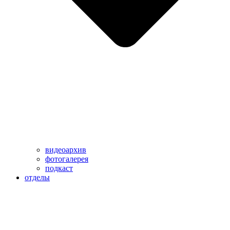
видеоархив
фотогалерея
подкаст
отделы