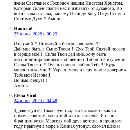
жены Светланы с Господом нашим Иисусом Христом,
Который силён спасти нас и избавить от лукавого. Во
веки слава и хвала, нашему Господу Богу Отцу, Сыну и
Святому Духу!!! Аминь.
Николай
:
25 июня, 2025 в 00:29
Отец мой!!! Помилуй и благослови меня!!!
Дай мне быть в Сыне Твоем!!! Дух Твой Святой посели
в сердце моё!!! Силы Твои дай мне, хочу быть
дисциплинированным в общении с Тобой и в изучении
Слова Твоего !!! Очень сильно люблю Тебя!!! Будь
милостив ко мне!!! Укрепи меня и веру мою и доверие к
Тебе мой Иегова!!!
Во имя Иешуа!!!
Аминь.
Elena Vicol
:
24 июня, 2025 в 04:48
Здравствуйте! Такое чувство, что вы можете как-то
помочь советом, молитвой или как-то ещё. Я на юге
Франции возле Марселя мой друг детства, в прошлом
году прыгнул в море в Каннах утонул, сломал шею и