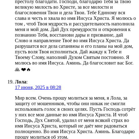
престолу благодати. Господи, благодарю Тебя за Твою
великую милость во Христе, за все милости и
благословения Твои и дела Твои. Тебе Единому вся
слава и честь и хвала во имя Иисуса Христа. Я молюсь о
том , чтоб Твоя мудрость и рассудительность наполнила
меня и мой дом. Дай Дух премудрости и откровения к
познанию Тебя, восстанови дары и призвание, дай
Слово и направление Твоё во имя Иисуса Христа. Да
разрушатся все дела сатанвюы и его планы на мой дом,
пусть воля Твоя исполниться. Дай жажду к Тебе и
Твоему Слову, наполняй Духом Святым постоянно. Я
молюсь во имя Иисуса. Аминь. Да благословит вас Бог.
🙏 ❤️🔥
Лола
:
17 июня, 2025 в 08:28
Мир всем. Очень прошу молиться за меня, я Лола, за
защиту от мошенников, чтобы они никак не смогли
использовать голос в своих целях. Пусть Господь сотрёт
у них все мои данные во имя Иисуса Христа. И чтоб
Господь, Дух Святой, удалил от меня всякий страх во
имя Иисуса Христа, который не даёт мне радоваться
полноценно. Во имя Иисуса Христа. Аминь. Благодарю
прошу молиться об этом.