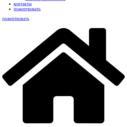
контакты
пожертвовать
пoжертвовать