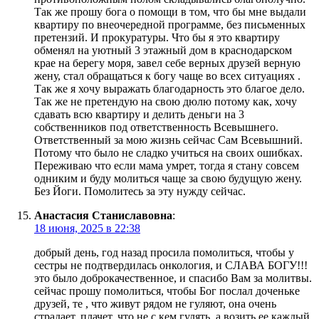
Так же прошу бога о помощи в том, что бы мне выдали
квартиру по внеочередной программе, без письменных
претензий. И прокуратуры. Что бы я это квартиру
обменял на уютный 3 этажный дом в краснодарском
крае на берегу моря, завел себе верных друзей верную
жену, стал обращаться к богу чаще во всех ситуациях .
Так же я хочу выражать благодарность это благое дело.
Так же не претендую на свою дюлю потому как, хочу
сдавать всю квартиру и делить деньги на 3
собственников под ответственность Всевышнего.
Ответственный за мою жизнь сейчас Сам Всевышний.
Потому что было не сладко учиться на своих ошибках.
Переживаю что если мама умрет, тогда я стану совсем
одниким и буду молиться чаще за свою будущую жену.
Без Йоги. Помолитесь за эту нужду сейчас.
Анастасия Станиславовна
:
18 июня, 2025 в 22:38
добрый день, год назад просила помолиться, чтобы у
сестры не подтвердилась онкология, и СЛАВА БОГУ!!!
это было доброкачественное, и спасибо Вам за молитвы.
сейчас прошу помолиться, чтобы Бог послал доченьке
друзей, те , что живут рядом не гуляют, она очень
страдает, плачет, что не с кем гулять, а возить ее каждый