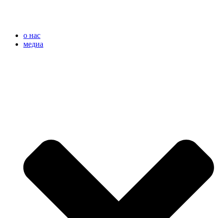
o нас
медиа