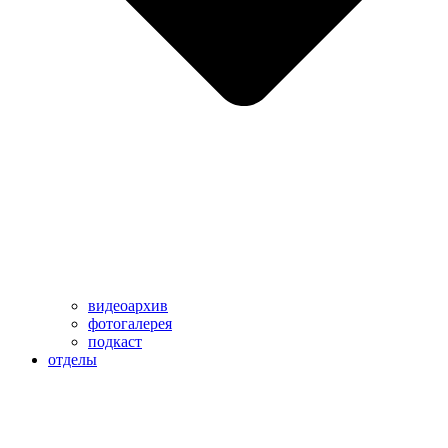
видеоархив
фотогалерея
подкаст
отделы