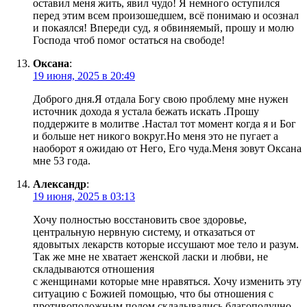
оставил меня жить, явил чудо! Я немного оступился
перед этим всем произошедшем, всё понимаю и осознал
и покаялся! Впереди суд, я обвиняемый, прошу и молю
Господа чтоб помог остаться на свободе!
Оксана
:
19 июня, 2025 в 20:49
Доброго дня.Я отдала Богу свою проблему мне нужен
источник дохода я устала бежать искать .Прошу
поддержите в молитве .Настал тот момент когда я и Бог
и больше нет никого вокруг.Но меня это не пугает а
наоборот я ожидаю от Него, Его чуда.Меня зовут Оксана
мне 53 года.
Александр
:
19 июня, 2025 в 03:13
Хочу полностью восстановить свое здоровье,
центральную нервную систему, и отказаться от
ядовытых лекарств которые иссушают мое тело и разум.
Так же мне не хватает женской ласки и любви, не
складываются отношения
с женщинами которые мне нравяться. Хочу изменить эту
ситуацию с Божией помощью, что бы отношения с
противоположным полом складывались благополучно.