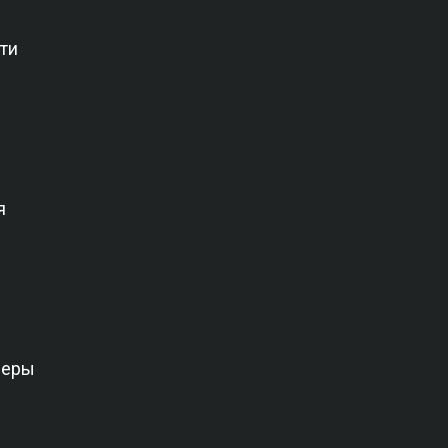
ти
я
веры