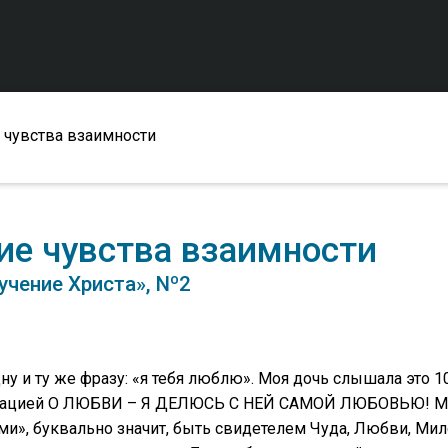
чувства взаимности
е чувства взаимности
учение Христа», Nº2
у и ту же фразу: «я тебя люблю». Моя дочь слышала это 1
рмацией О ЛЮБВИ – Я ДЕЛЮСЬ С НЕЙ САМОЙ ЛЮБОВЬЮ! Мое
ми», буквально значит, быть свидетелем Чуда, Любви, Мило