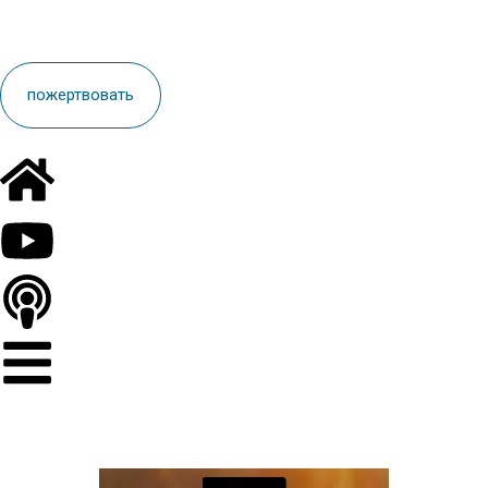
пoжертвовать