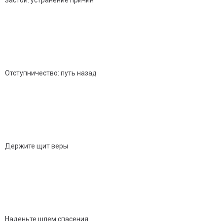
Отступничество: путь назад
Держите щит веры
Наденьте шлем спасения