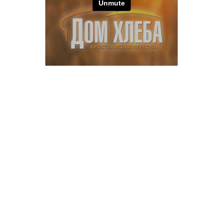
Nº11 Передача эстафеты служения
Nº10 Я раздражу их не народом
Nº9 Духовное снаряжение церкви