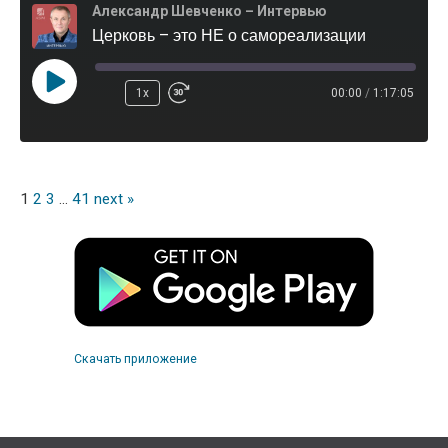
Александр Шевченко – Интервью
Церковь – это НЕ о самореализации
1x
00:00
/
1:17:05
1
2
3
…
41
next »
Скачать приложение