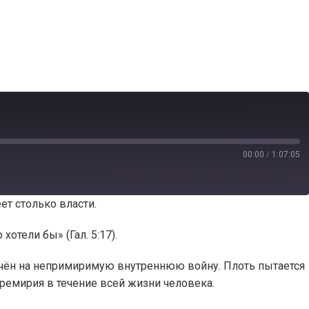
00:00
/
1:07:05
т столько власти.
хотели бы» (Гал. 5:17).
ечён на непримиримую внутреннюю войну. Плоть пытается
еремирия в течение всей жизни человека.