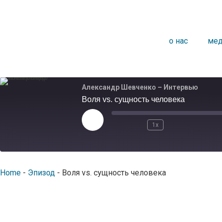
o нас
мед
Александр Шевченко – Интервью
Воля vs. сущность человека
1x
Home
-
Эпизод
-
Воля vs. сущность человека