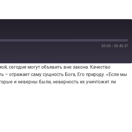
00:00
/
00:45:37
мой, сегодня могут объявить вне закона. Качество
ь – отражает саму сущность Бога, Его природу. «Если мы
которые и неверны были, неверность их уничтожит ли