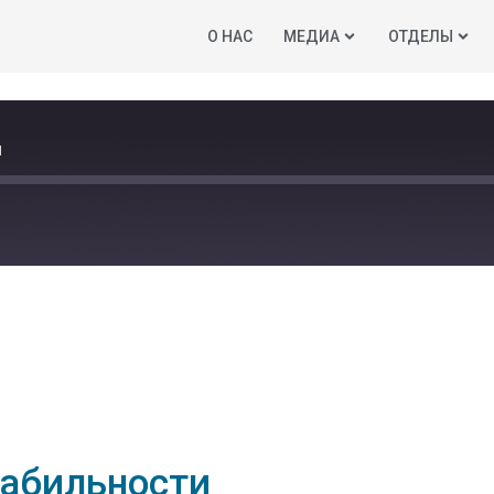
O НАС
МЕДИА
ОТДЕЛЫ
и
табильности