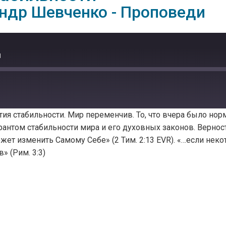
ндр Шевченко - Проповеди
и
тия стабильности. Мир переменчив. То, что вчера было нор
антом стабильности мира и его духовных законов. Верност
может изменить Самому Себе» (2 Тим. 2:13 EVR). «…если не
» (Рим. 3:3)