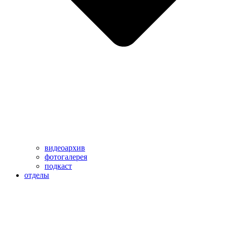
видеоархив
фотогалерея
подкаст
отделы