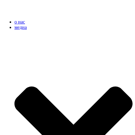
o нас
медиа