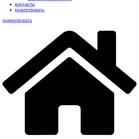
контакты
пожертвовать
пoжертвовать