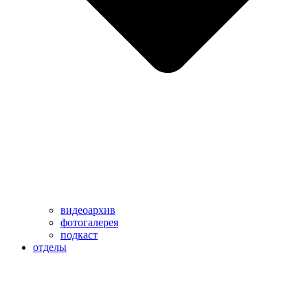
видеоархив
фотогалерея
подкаст
отделы