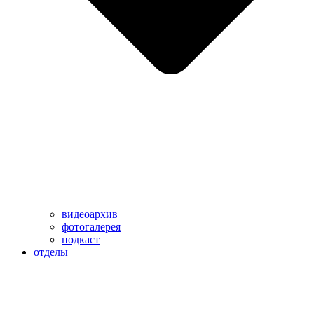
видеоархив
фотогалерея
подкаст
отделы