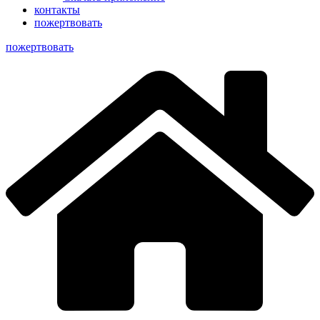
контакты
пожертвовать
пoжертвовать