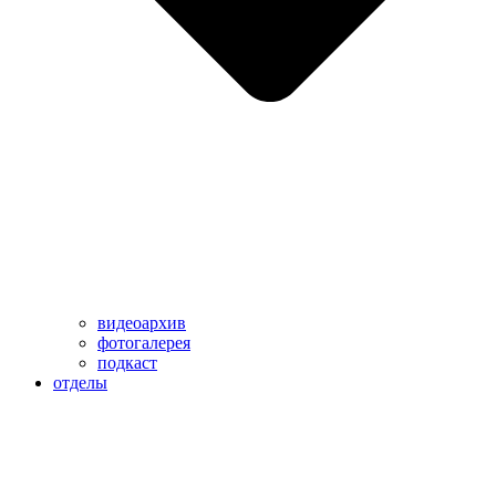
видеоархив
фотогалерея
подкаст
отделы