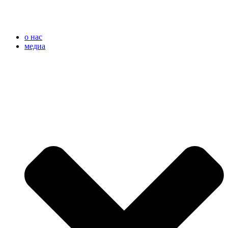
o нас
медиа