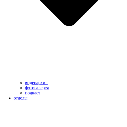
видеоархив
фотогалерея
подкаст
отделы