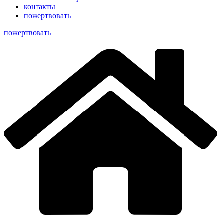
контакты
пожертвовать
пoжертвовать