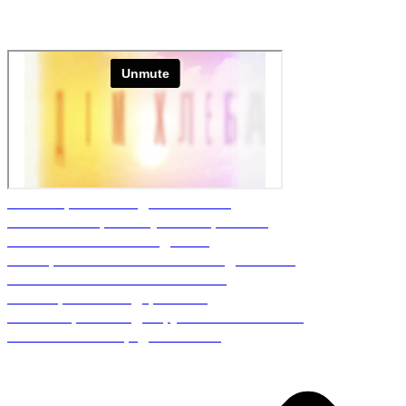
Nº9 Откровения задним числом
Nº8 Многообразие путей откровения
Nº6 Как выполнять задания?
Nº5 Практика молитвенного ходатайства
Nº4 О молитве на иных языках
Nº3 Форма или содержание?
Nº2 Осторожно – деструктивная молитва!
Nº1 Молитва – средство связи