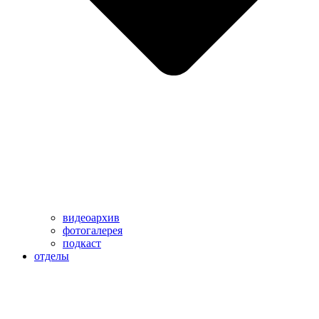
видеоархив
фотогалерея
подкаст
отделы