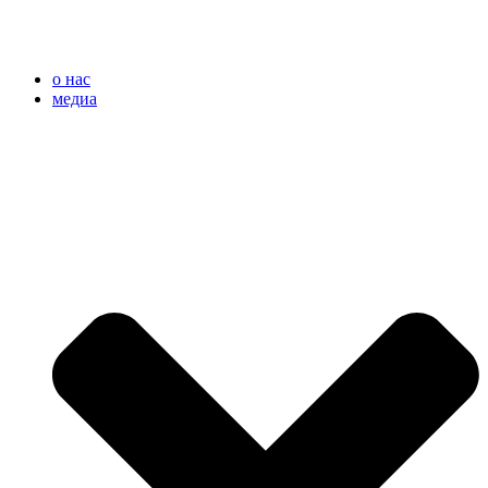
o нас
медиа