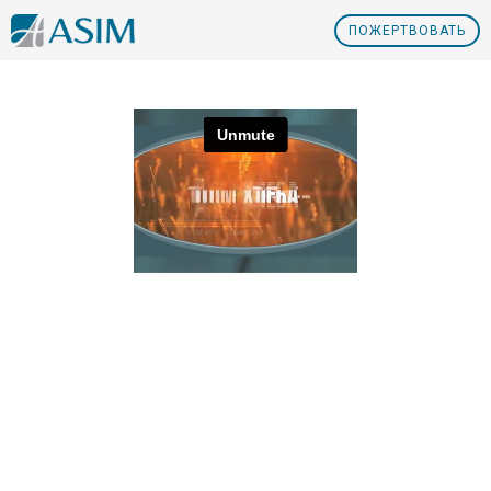
ПOЖЕРТВОВАТЬ
Nº10 Обетования восполнения нужд
Nº9 Десятая часть дохода