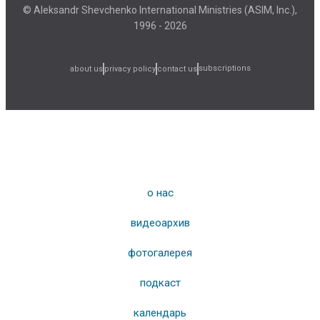
© Aleksandr Shevchenko International Ministries (ASIM, Inc.),
1996 - 2026
subscriptions
about us
privacy policy
contact us
о нас
видеоархив
фотогалерея
подкаст
календарь