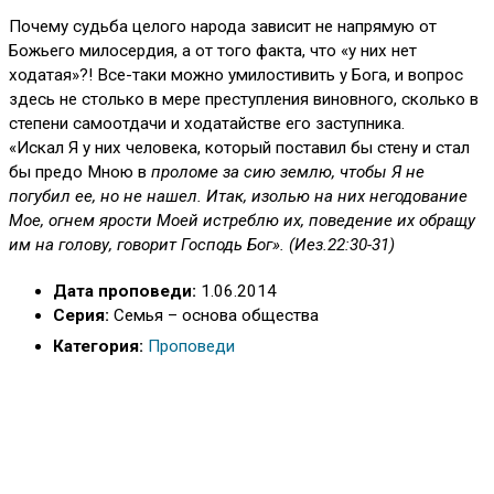
Почему судьба целого народа зависит не напрямую от
Божьего милосердия, а от того факта, что «у них нет
ходатая»?! Все-таки можно умилостивить у Бога, и вопрос
здесь не столько в мере преступления виновного, сколько в
степени самоотдачи и ходатайстве его заступника.
«Искал Я у них человека, который поставил бы стену и стал
бы предо Мною в
проломе за сию землю, чтобы Я не
погубил ее, но не нашел. Итак, изолью на них
негодование
Мое, огнем ярости Моей истреблю их, поведение их обращу
им на
голову, говорит Господь Бог». (Иез.22:30-31)
Дата проповеди:
1.06.2014
Серия:
Семья – основа общества
Категория:
Проповеди