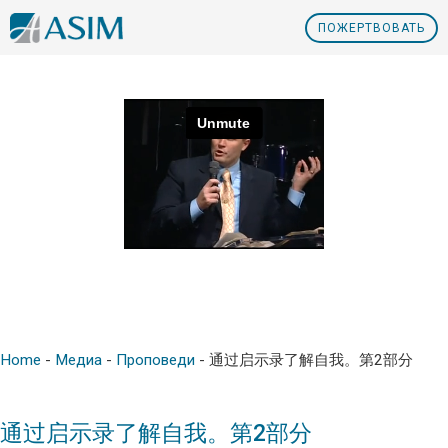
ПOЖЕРТВОВАТЬ
Home
-
Медиа
-
Проповеди
-
通过启示录了解自我。第2部分
通过启示录了解自我。第2部分