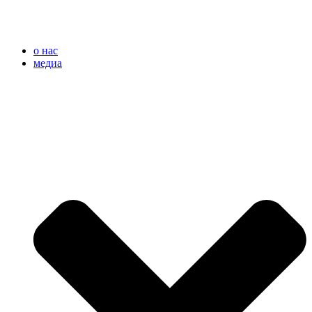
o нас
медиа