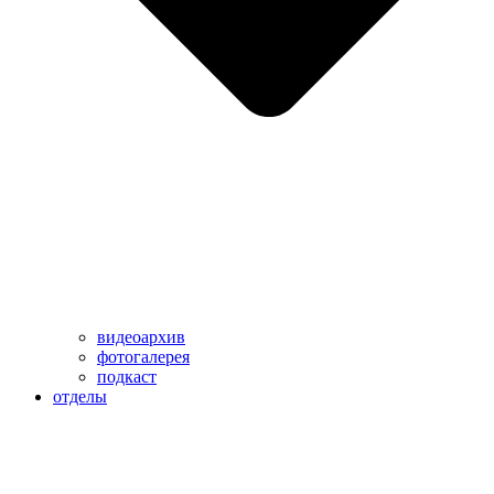
видеоархив
фотогалерея
подкаст
отделы