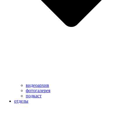
видеоархив
фотогалерея
подкаст
отделы