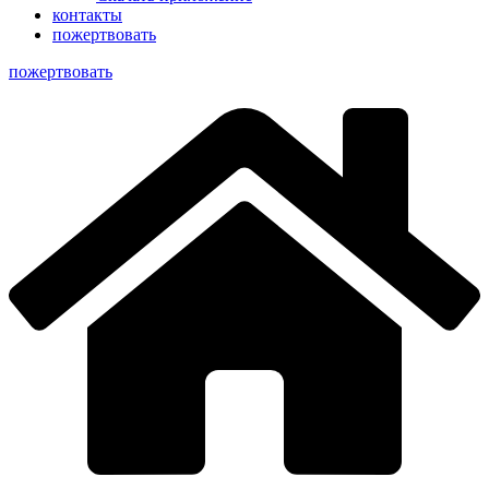
контакты
пожертвовать
пoжертвовать