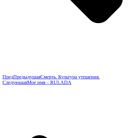
Пред
Предыдущая
Смерть. Культура утешения.
Следующая
Мое имя – RULADA