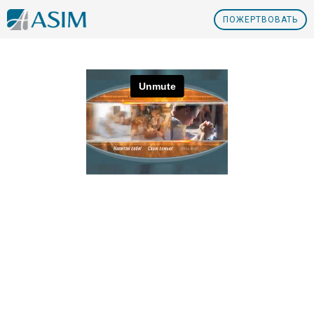
ПOЖЕРТВОВАТЬ
Nº6 Итак вера от слышания
Nº5 Как бы видя Невидимого