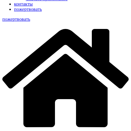
контакты
пожертвовать
пoжертвовать