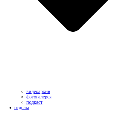
видеоархив
фотогалерея
подкаст
отделы