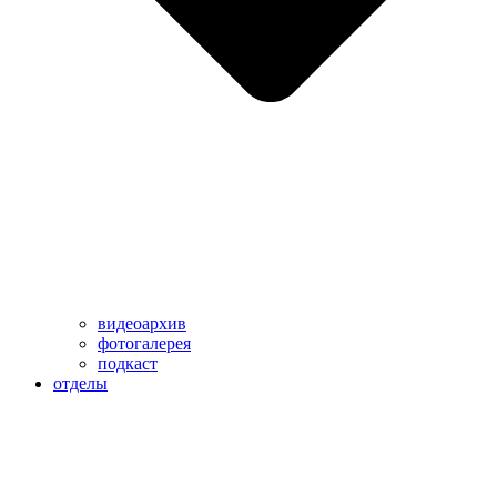
видеоархив
фотогалерея
подкаст
отделы