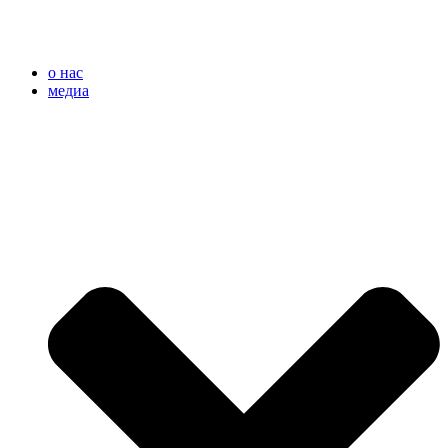
o нас
медиа