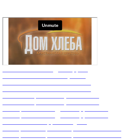
Nº17 Благочестие – «ДНК» Церкви
Nº16 Основные области служения
Nº15 Люби ближнего твоего Часть 2
Nº15 Люби ближнего твоего Часть 1
Nº14 Быть соработником у Бога Часть 2
Nº14 Быть соработником у Бога Часть 1
Nº13 Притча о великодушном Царе Часть 2
Nº13 Притча о великодушном Царе Часть 1
Nº12 Отношение церкви к бедным
Nº11 Кризис либерального христианства Часть 2
Nº11 Кризис либерального христианства Часть 1