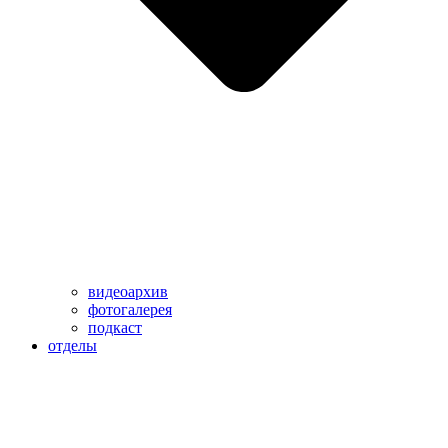
видеоархив
фотогалерея
подкаст
отделы