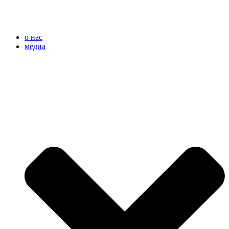
o нас
медиа