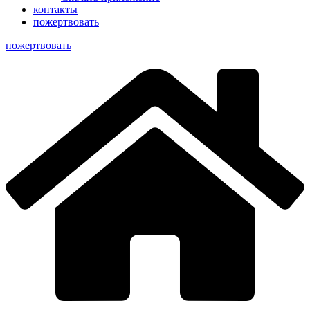
контакты
пожертвовать
пoжертвовать