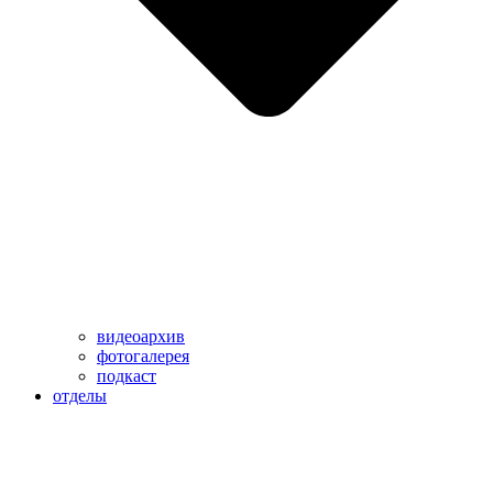
видеоархив
фотогалерея
подкаст
отделы