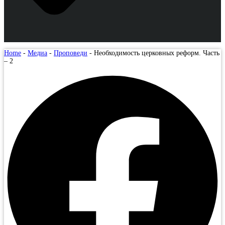
Home
-
Медиа
-
Проповеди
-
Необходимость церковных реформ. Часть
– 2