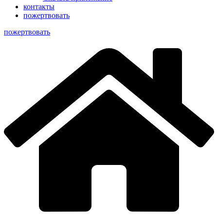
контакты
пожертвовать
пoжертвовать