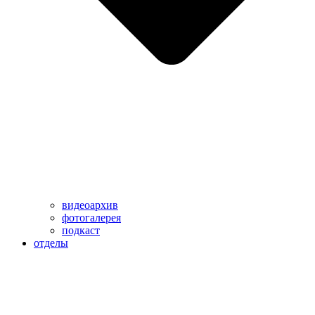
видеоархив
фотогалерея
подкаст
отделы