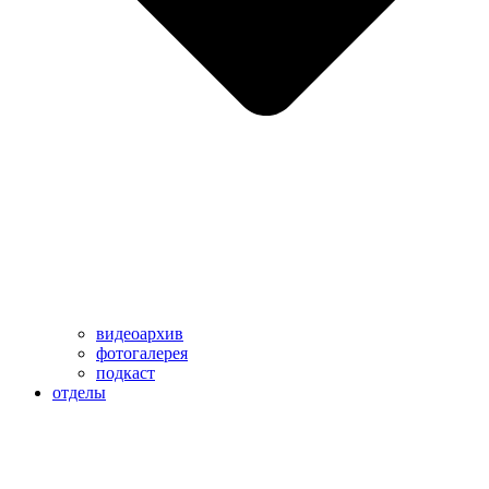
видеоархив
фотогалерея
подкаст
отделы