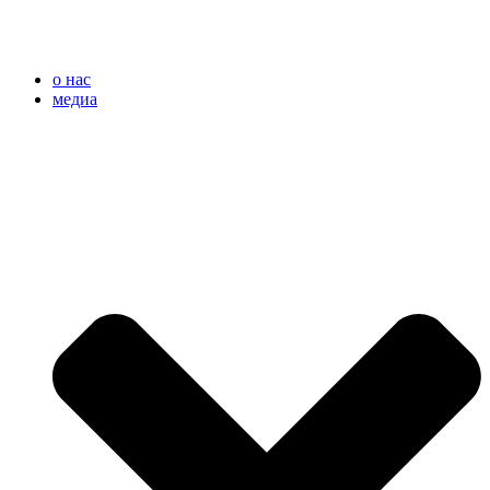
o нас
медиа