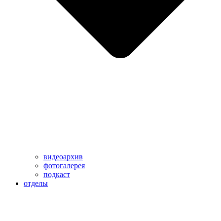
видеоархив
фотогалерея
подкаст
отделы