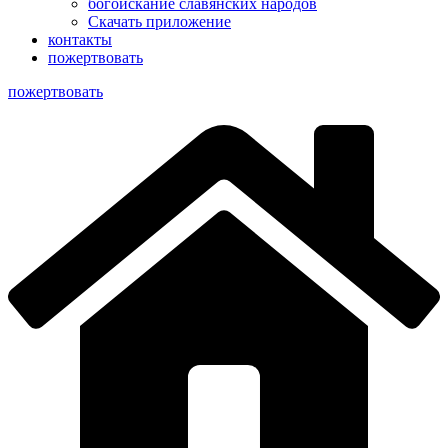
богоискание славянских народов
Скачать приложение
контакты
пожертвовать
пoжертвовать