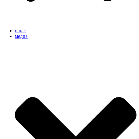
o нас
медиа