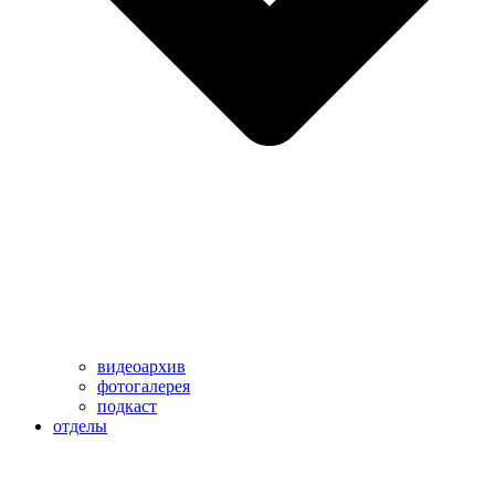
видеоархив
фотогалерея
подкаст
отделы