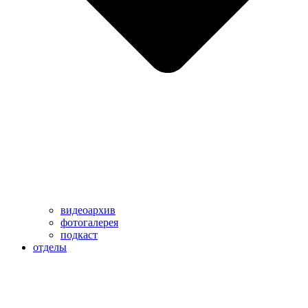
видеоархив
фотогалерея
подкаст
отделы