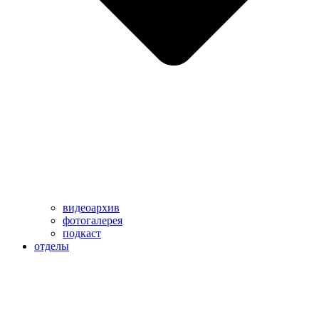
видеоархив
фотогалерея
подкаст
отделы