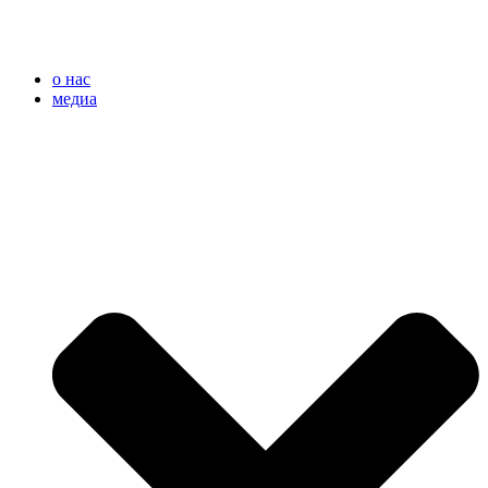
o нас
медиа