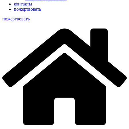
контакты
пожертвовать
пoжертвовать