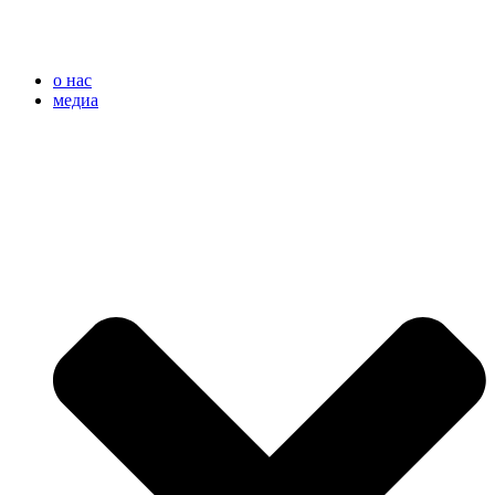
o нас
медиа