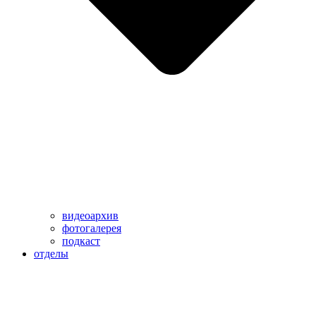
видеоархив
фотогалерея
подкаст
отделы