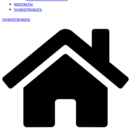
контакты
пожертвовать
пoжертвовать