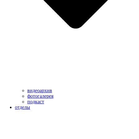
видеоархив
фотогалерея
подкаст
отделы